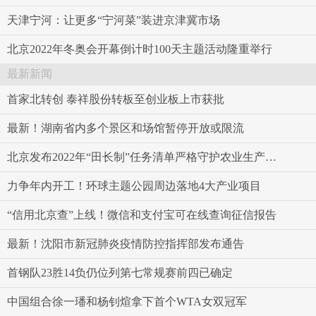
天津宁河：让更多“宁河菜”装进京津冀市场
北京2022年冬奥会开幕倒计时100天主题活动隆重举行
最新新闻
首家北转创 泰祥股份转板至创业板上市获批
最新！湖南省内多个景区和场馆暂停开放或限流
北京发布2022年“田长制”任务清单严格守护农业生产空间
力争年内开工！环球主题公园周边落地4大产业项目
“信用北京查”上线！微信和支付宝可在线查询征信报告
最新！沈阳市新冠肺炎疫情防控指挥部发布通告
首钢队23胜14负仍位列第七常规赛前四已确定
中国组合徐一璠和杨钊煊拿下首个WTA女双冠军