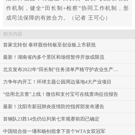
作机制，健全“田长制+检察”协同工作机制，形
成司法保障的有效合力。（记者 王可心）
相关内容
首家北转创 泰祥股份转板至创业板上市获批
最新！湖南省内多个景区和场馆暂停开放或限流
北京发布2022年“田长制”任务清单严格守护农业生产空间
力争年内开工！环球主题公园周边落地4大产业项目
“信用北京查”上线！微信和支付宝可在线查询征信报告
最新！沈阳市新冠肺炎疫情防控指挥部发布通告
首钢队23胜14负仍位列第七常规赛前四已确定
中国组合徐一璠和杨钊煊拿下首个WTA女双冠军