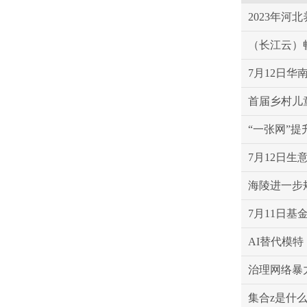
2023年河
（长江云）
7月12日华
首届乡村儿
“一张网”
7月12日生意
海陵进一步
7月11日基
AI替代模
治理网络暴
集合z是什