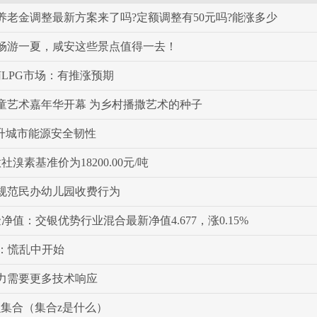
北养老金调整最新方案来了吗?定额调整有50元吗?能涨多少
畅游一夏，咸安这些景点值得一去！
南LPG市场：有推涨预期
童艺术嘉年华开幕 为乡村播撒艺术的种子
提升城市能源安全韧性
社溴素基准价为18200.00元/吨
规范民办幼儿园收费行为
金净值：交银优势行业混合最新净值4.677，涨0.15%
特：慌乱中开始
力需要更多技术响应
么集合（集合z是什么）