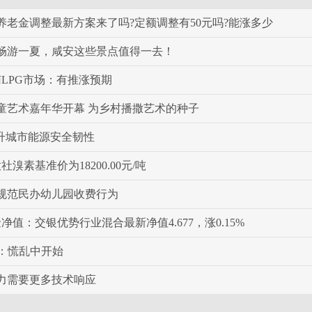
北养老金调整最新方案来了吗?定额调整有50元吗?能涨多少
畅游一夏，咸安这些景点值得一去！
南LPG市场：有推涨预期
童艺术嘉年华开幕 为乡村播撒艺术的种子
提升城市能源安全韧性
社溴素基准价为18200.00元/吨
规范民办幼儿园收费行为
金净值：交银优势行业混合最新净值4.677，涨0.15%
特：慌乱中开始
力需要更多技术响应