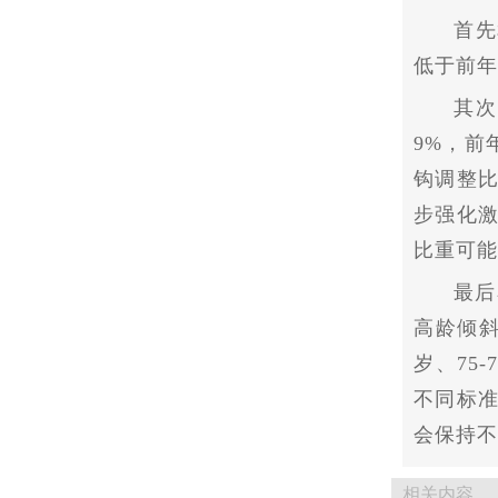
首先
低于前年
其次
9%，前
钩调整
步强化
比重可能
最后
高龄倾斜
岁、75
不同标
会保持不
相关内容