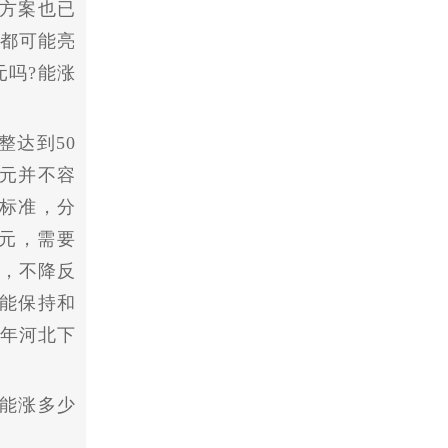
方案也已
钟都可能亮
元吗?能涨
整达到50
0元并不容
的标准，分
0元，需要
下，不降反
能保持和
今年河北下
道能涨多少