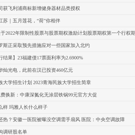
司获飞利浦商标新增健身器材品类授权
江苏｜五月莲花，“荷”你相伴
罗斯正采取预先措施应对一些国家加入北约
结果】23福建债17票面利率为2.6900%
华灿光电，此前在汉已投资460亿元
民族大学招生计划 2023青海民族大学招生简章
免费换新：中康深氮化无涂层铁锅99元官方大促
么样 玛雅人长什么样子
还热？安徽一医院被曝没空调需手扇风 医院：中央空调故障
构调研股名单