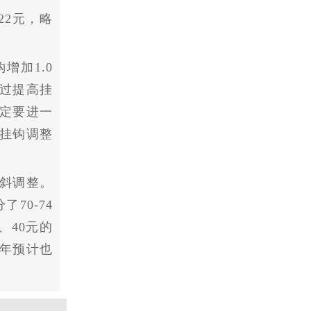
22元，略
增加1.0
通过提高挂
定要进一
挂钩调整
斜调整。
70-74
、40元的
年预计也