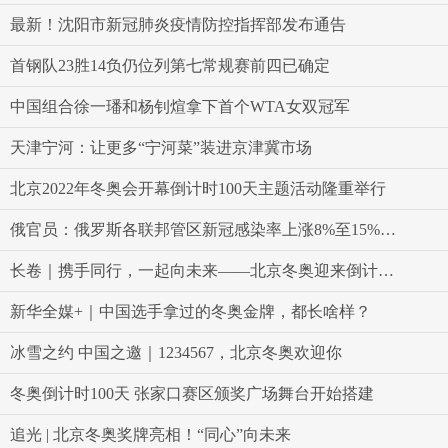
最新！沈阳市新冠肺炎疫情防控指挥部发布通告
首钢队23胜14负仍位列第七常规赛前四已确定
中国组合徐一璠和杨钊煊拿下首个WTA女双冠军
天津宁河：让更多“宁河菜”装进京津冀市场
北京2022年冬奥会开幕倒计时100天主题活动隆重举行
俄官员：俄罗斯各联邦管区新冠感染率上涨8%至15%不等
长卷｜携手同行，一起向未来——北京冬奥迎来倒计时百天
新华全媒+｜中国选手拿过的冬奥金牌，都长啥样？
冰雪之约 中国之邀｜1234567，北京冬奥欢迎你
冬奥倒计时100天 张家口赛区颁奖广场舞台开始搭建
追光 | 北京冬奥奖牌亮相！“同心”向未来