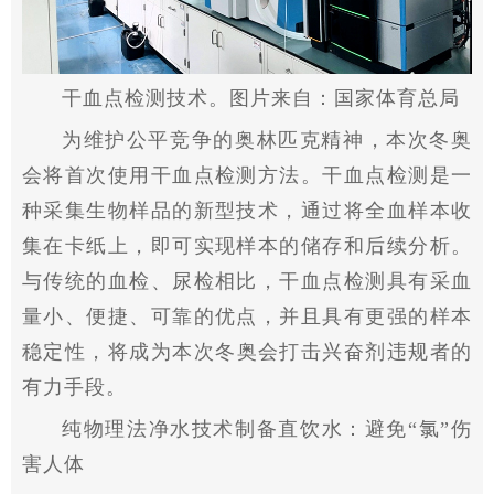
干血点检测技术。图片来自：
国家
体育总局
为维护公
平
竞争的奥林匹克
精神
，本次冬奥
会将首次使用干血点检测方法。干血点检测是一
种采集生物样品的新型技术，通过将全血样本收
集在卡纸上，即可实现样本的储存和后续分析。
与传统的血检、尿检相比，干血点检测具有采血
量小、便捷、可靠的优点，并且具有更强的样本
稳定
性
，将成为本次冬奥会打击兴奋剂
违规
者的
有力手段。
纯物理法净水技术制备直饮水：避免“氯”伤
害人体