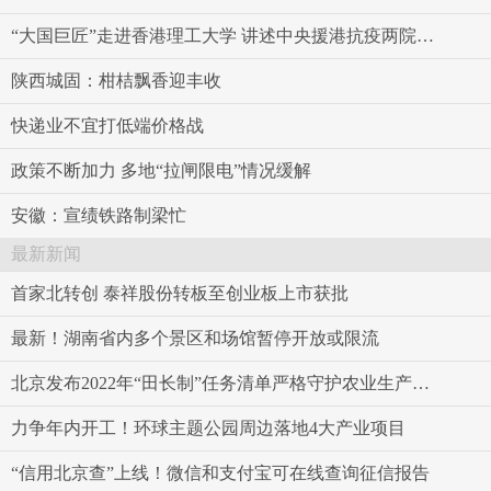
“大国巨匠”走进香港理工大学 讲述中央援港抗疫两院项目背后故事
陕西城固：柑桔飘香迎丰收
快递业不宜打低端价格战
政策不断加力 多地“拉闸限电”情况缓解
安徽：宣绩铁路制梁忙
最新新闻
首家北转创 泰祥股份转板至创业板上市获批
最新！湖南省内多个景区和场馆暂停开放或限流
北京发布2022年“田长制”任务清单严格守护农业生产空间
力争年内开工！环球主题公园周边落地4大产业项目
“信用北京查”上线！微信和支付宝可在线查询征信报告