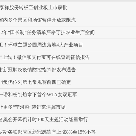
 泰祥股份转板至创业板上市获批
省内多个景区和场馆暂停开放或限流
22年“田长制”任务清单严格守护农业生产空间
工！环球主题公园周边落地4大产业项目
查”上线！微信和支付宝可在线查询征信报告
市新冠肺炎疫情防控指挥部发布通告
胜14负仍位列第七常规赛前四已确定
一璠和杨钊煊拿下首个WTA女双冠军
让更多“宁河菜”装进京津冀市场
年冬奥会开幕倒计时100天主题活动隆重举行
罗斯各联邦管区新冠感染率上涨8%至15%不等