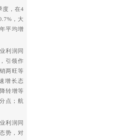
季度，在4
.7%，大
两年
平
均增
业利润同
点，引领作
销两旺等
高速增长态
降转增等
百分点；航
业利润同
长态势，对