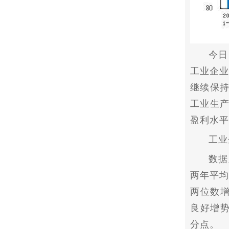
今日
工业企业
继续保
工业生
盈利水
平
工业
数据
两年
平
均
两位数
良好增势
分点。