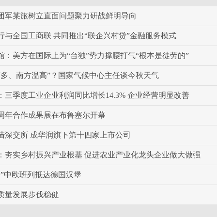
团军某旅树立直面问题聚力研战鲜明导向
行与全国工商联 共同推出“联企兴村贷”金融服务模式
馆：美方在国际上为“台独”势力撑腰打气“根本是徒劳的”
雨多、南方温高”？国家气候中心主任谈今秋天气
：三季度工业企业利润同比增长14.3% 企业经营明显改善
0周年合作成果展在布鲁塞尔开幕
陆深交所 成华润旗下第十四家上市公司
：夯实乡村振兴产业根基 促进农业产业化龙头企业做大做强
号”中欧班列抵达德国汉堡
质量发展步伐稳健