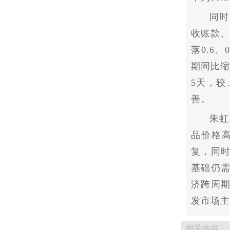
同时
收账款、
落0.6
期同比缩
5天，较
善。
朱虹
品价格
复，同
基础仍
济跨周
发市场主
相关内容