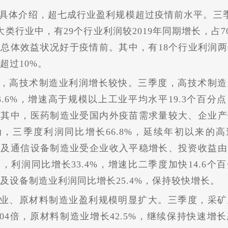
具体介绍，超七成行业盈利规模超过
疫情
前水
平
。三
大类行业中，有29个行业利润较2019年同期增长，占70
业总体效益状况好于
疫情
前。其中，有18个行业利润
超过10%。
，高技术制造业利润增长较快。三季度，高技术制造
3.6%，增速高于规模以上工业
平
均水
平
19.3个百分
。其中，医药制造业受国内外疫苗需求量较大、企业产
，三季度利润同比增长66.8%，延续年初以来的
子及通信设备制造业受企业收入
平
稳增长、
投资
收益由
，利润同比增长33.4%，增速比二季度加快14.6个
及设备制造业利润同比增长25.4%，保持较快增长。
业、原材料制造业盈利规模明显扩大。三季度，采矿
.04倍，原材料制造业增长42.5%，继续保持快速增