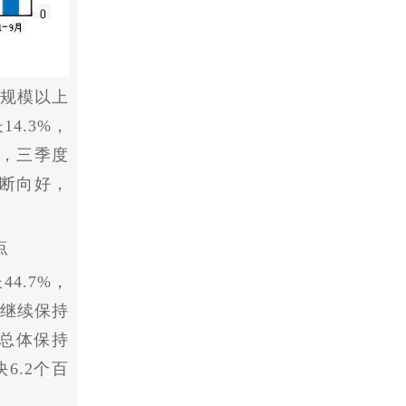
全国规模以上
4.3%，
，
三季度
断向好，
点
4.7%，
，继续保持
，总体保持
6.2个百