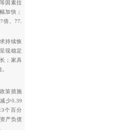
等因素拉
大幅加快；
倍、77.
求持续恢
，呈现稳定
增长；家具
稳。
政策措施
少0.39
13个百分
业资产负债
点。