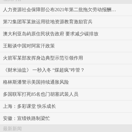
人力资源社会保障部公布2021年第二批拖欠劳动报酬典型案件
第72集团军某旅运用驻地资源教育激励官兵
澳大利亚岛屿原住民状告政府 要求减少碳排放
王毅谈中国对阿富汗政策
火箭军某部发挥身边典型示范引领作用
《财米油盐》 一秒入冬 “煤超疯”咋管？
格林斯潘警示美国持续通胀风险
多国联军打死85名也门胡塞武装人员
上海：多彩课堂 快乐成长
安徽：宣绩铁路制梁忙
最新新闻