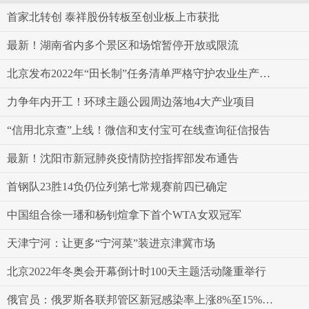
首家北转创 泰祥股份转板至创业板上市获批
最新！湖南省内多个景区和场馆暂停开放或限流
北京发布2022年“田长制”任务清单严格守护农业生产空间
力争年内开工！环球主题公园周边落地4大产业项目
“信用北京查”上线！微信和支付宝可在线查询征信报告
最新！沈阳市新冠肺炎疫情防控指挥部发布通告
首钢队23胜14负仍位列第七常规赛前四已确定
中国组合徐一璠和杨钊煊拿下首个WTA女双冠军
天津宁河：让更多“宁河菜”装进京津冀市场
北京2022年冬奥会开幕倒计时100天主题活动隆重举行
俄官员：俄罗斯各联邦管区新冠感染率上涨8%至15%不等