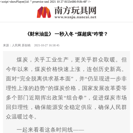
<script>showPlayer({id: " pvservice xml 2021 10 27 8153c686-91fb-48" />
《财米油盐》 一秒入冬 “煤超疯”咋管？
来源：人民网 原创稿 2021-10-27 16:58:45
煤炭，关乎工业生产，更关乎群众取暖。但
今年以来，煤炭价格快速上涨，连创历史新高。
面对“完全脱离供求基本面”，并“仍呈现进一步非
理
性
上涨的趋势”的煤炭价格，
国家
发展改革委等
多个部门
近
期挥出政策“组合拳”，促进煤炭市场
回归理
性
，确保能源安全稳定供应，确保人民群
众温暖过冬。
一起来看看这条时间线——