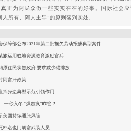
，真正为阿民众做一些实实在在的好事。国际社会应
阿人所有、阿人主导”的原则落到实处。
会保障部公布2021年第二批拖欠劳动报酬典型案件
军某旅运用驻地资源教育激励官兵
屿原住民状告政府 要求减少碳排放
对阿富汗政策
发挥身边典型示范引领作用
 一秒入冬 “煤超疯”咋管？
示美国持续通胀风险
死85名也门胡塞武装人员