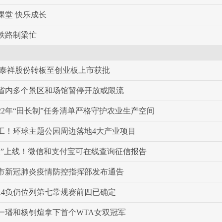
课堂 快乐成长
铁路制梁忙
 泰祥股份转板至创业板上市获批
省内多个景区和场馆暂停开放或限流
22年“田长制”任务清单严格守护农业生产空间
工！环球主题公园周边落地4大产业项目
查”上线！微信和支付宝可在线查询征信报告
市新冠肺炎疫情防控指挥部发布通告
胜14负仍位列第七常规赛前四已确定
一璠和杨钊煊拿下首个WTA女双冠军