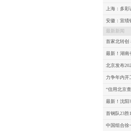
上海：多彩
安徽：宣绩
最新新闻
首家北转创
最新！湖南
北京发布20
力争年内开
“信用北京
最新！沈阳
首钢队23
中国组合徐