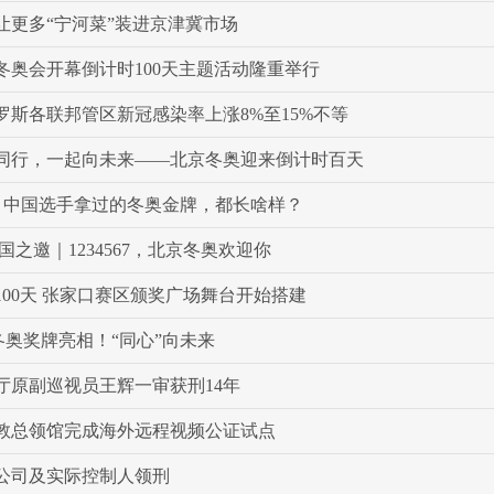
让更多“宁河菜”装进京津冀市场
年冬奥会开幕倒计时100天主题活动隆重举行
罗斯各联邦管区新冠感染率上涨8%至15%不等
同行，一起向未来——北京冬奥迎来倒计时百天
｜中国选手拿过的冬奥金牌，都长啥样？
国之邀｜1234567，北京冬奥欢迎你
100天 张家口赛区颁奖广场舞台开始搭建
京冬奥奖牌亮相！“同心”向未来
厅原副巡视员王辉一审获刑14年
敦总领馆完成海外远程视频公证试点
公司及实际控制人领刑