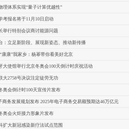
物理体系实现“量子计算优越性”
三学考报名将于11月10日启动
长举行特别会议商讨能源问题
台：立足新阶段、展现新姿态、推动新传播
·“康康”我家乡：杨幂带你看美好北京
牙大使馆举行北京冬奥会100天倒计时庆祝活动
联大2758号决议注定徒劳无功
冬奥会倒计时100天宣传片发布
子商务发展规划发布 2025年电子商务交易额预期达46万亿元
冬奥会火炬接力形象片发布
科扩大新冠感染新疗法试点范围