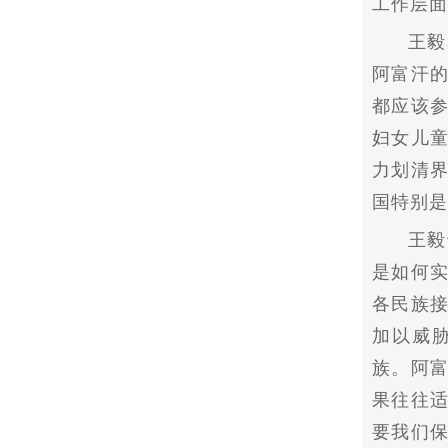
工作层面
王毅
阿富汗
都应该
妇女儿童
力划清
国特别是
王毅
是如何
各民族
加以威
族。阿
果往往
要我们