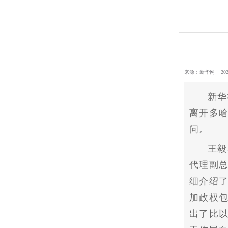
来源：新华网 2021-10
新华
离开多
问。
王毅
代理副
细介绍
加政权
出了比