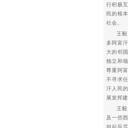
行积极
民的根
社会。
王毅
多阿富
大的邻
独立和
尊重阿
不寻求
汗人民
展发挥建
王毅
及一些
担起应