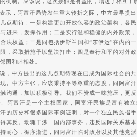
的机制。应该说，这次接触是有益的，增进了相互了
表示，阿富汗局势发生重大转折之际，中方最早提出
的几点期待：一是构建更加开放包容的政治架构，各民
参与进来，发挥作用；二是实行温和稳健的内外政策，
合法权益；三是同包括伊斯兰国和“东伊运”在内的
界限，采取措施予以坚决打击；四是奉行和平的对外政
邻国和睦相处。
说，中方提出的这几点期待现在已成为国际社会的共
实现。中方主张，应该秉持平等尊重的态度，同阿富汗
接触沟通，加以积极引导。我们不赞成一味施压，更反
胁。阿富汗是一个主权国家，阿富汗民族是富有独立
富汗的历史和很多国际事例证明，对一个独立民族指手
适得其反。动辄干涉一国内部事务，违反国际关系基本
保持耐心，循序渐进，同阿富汗临时政府以及其他党派